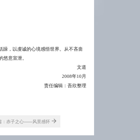
恬躁，以虔诚的心境感悟世界。从不吝啬
的悠意宣泄。
文道
2008
年
10
月
责任编辑：吾欣整理
篇：赤子之心——风景感怀
