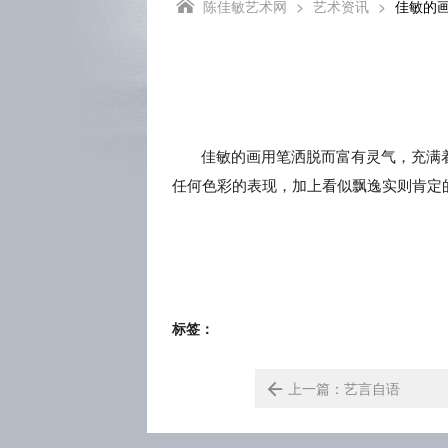

陈佳敏艺术网
>
艺术资讯
>
佳敏的
佳敏的画用笔洒脱而富有灵气，充满
任何色彩的表现，加上看似飘逸实则肯定
标签：

上一篇：艺言自语