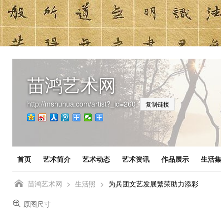
苗鸿艺术网
http://mshuhua.com/artist?_id=260
复制链接
首页
艺术简介
艺术动态
艺术资讯
作品展示
生活

苗鸿艺术网
>
生活照
>
为兵团文艺发展繁荣助力添彩

原图尺寸