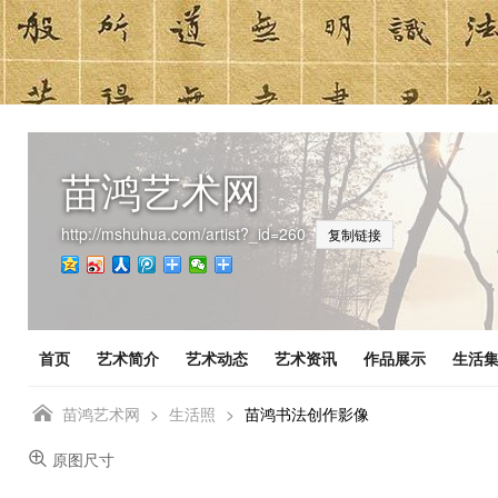
苗鸿艺术网
http://mshuhua.com/artist?_id=260
复制链接
首页
艺术简介
艺术动态
艺术资讯
作品展示
生活

苗鸿艺术网
>
生活照
>
苗鸿书法创作影像

原图尺寸