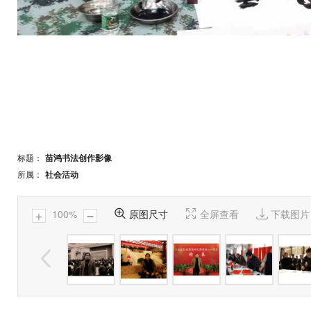
标题：
苗鸿书法创作影像
所属：
社会活动
100%

原图尺寸

全屏查看

下载图片

