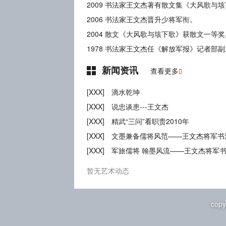
2009 书法家王文杰著有散文集《大风歌与
2006 书法家王文杰晋升少将军衔。
2004 散文《大风歌与垓下歌》获散文一等奖
1978 书法家王文杰任《解放军报》记者部
新闻资讯
查看更多

[XXX]
滴水乾坤
[XXX]
说忠谈患---王文杰
[XXX]
精武“三问”看职责2010年
[XXX]
文墨兼备儒将风范——王文杰将军书
[XXX]
军旅儒将 翰墨风流——王文杰将军
暂无艺术动态
copy