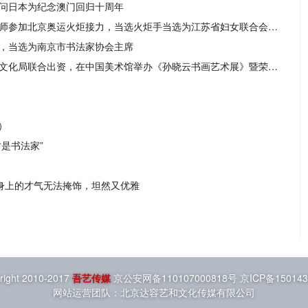
访问日本为纪念澳门回归十周年
2008 书法家孙晓云受聘为苏州大学硕士生导师参加北京奥运火炬接力，当选火炬手当选为江苏省妇女联合会副主席。
授，当选为南京市书法家协会主席
2006 江苏省委宣传部、南京市委宣传部、市文化局联合出资，在中国美术馆举办《孙晓云书画艺术展》暨荣宝斋出版社出版《孙晓云书法·绘画》作品集首发式。
）
是书法家”
身上的才气无法掩饰，坦然又优雅
right 2010-2017
吾艺传媒
京公安网备110107000818号 京ICP备15014
网站运营团队：北京达容艺和文化传媒有限公司