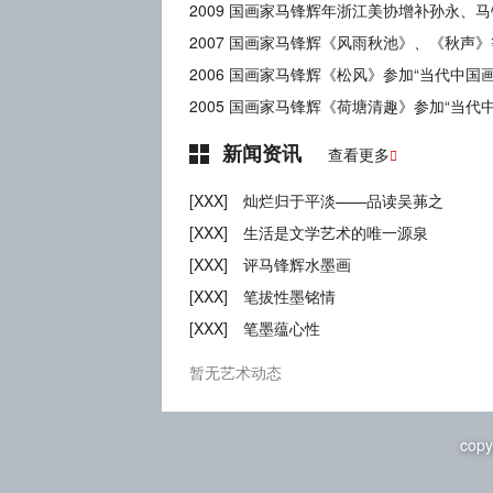
2009 国画家马锋辉年浙江美协增补孙永、
新闻资讯
查看更多

[XXX]
灿烂归于平淡——品读吴茀之
[XXX]
生活是文学艺术的唯一源泉
[XXX]
评马锋辉水墨画
[XXX]
笔拔性墨铭情
[XXX]
笔墨蕴心性
暂无艺术动态
copy