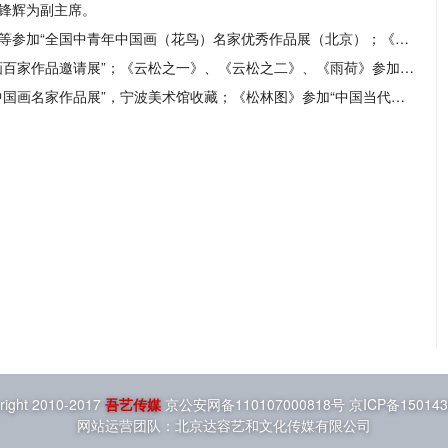
马锋辉为副主席。
2007 国画家马锋辉《风雨秋池》、《秋声》等参加“全国中青年中国画（花鸟）名家优秀作品展（北京）；《秋日》、《缤纷》等参加“无法解读的江南——2007年江浙沪水墨艺术家作品 邀请展”（南京、上海、杭州）；《耀日》、《无尘》、《松声》、《露气》和《浓翠》等参加“浙江省山水花鸟画名家作品展”（香港）。
2006 国画家马锋辉《松风》参加“当代中国画百家作品邀请展”；《云松之一》、《云松之二》、《雨荷》参加“闲情逸致——中国书画名家作品邀请展”（杭州）；《芙蓉秋江》、《墨松之四》、《墨松之五》等参加“2006年度全国当代花鸟画家提名展”（北京）。
2005 国画家马锋辉《荷塘清趣》参加“当代中国画名家作品展”，宁波美术馆收藏；《松林图》参加“中国当代水墨艺术邀请展”；《凝碧》入选第二届中国北京国际美术双年展序列展（中国中青年艺术家精品展），中国美术家协会收藏；《傲风》、《康寿》等参加“浙江名家——中国画展览”。
right 2010-2017
吾艺传媒
京公安网备110107000818号 京ICP备15014
网站运营团队：北京达容艺和文化传媒有限公司